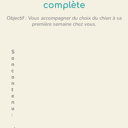
complète
Objectif : Vous accompagner du choix du chien à sa
première semaine chez vous.
S
o
n
c
o
n
t
e
n
u
: