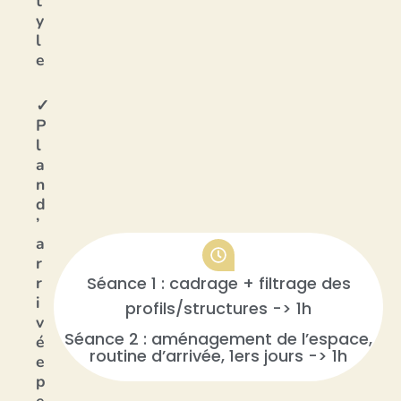
t
y
l
e
✓
P
l
a
n
d
’
a
r
r
Séance 1 : cadrage + filtrage des
i
profils/structures -> 1h
v
Séance 2 : aménagement de l’espace,
é
routine d’arrivée, 1ers jours -> 1h
e
p